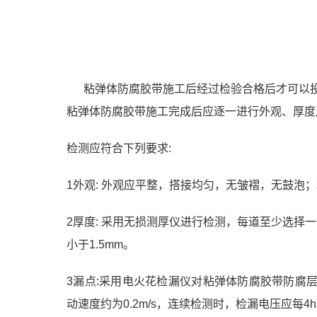
粘弹体防腐胶带施工后经过检验合格后才可以投
粘弹体防腐胶带施工完成后应逐一进行外观、厚度
检测应符合下列要求
:
1外观: 外观应平整，搭接均匀，无皱褶，无鼓泡
2厚度: 采用无损测厚仪进行检测，每道至少选择
小于
1.5mm。
3漏点:采用电火花检漏仪对粘弹体防腐胶
带防腐
动速度约为0.2m/s，连续检测时，检漏电压应每4