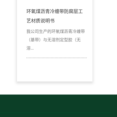
环氧煤沥青冷缠带防腐层工
艺材质说明书
我公司生产的环氧煤沥青冷缠带
（基带）与无溶剂定型胶（无
溶...