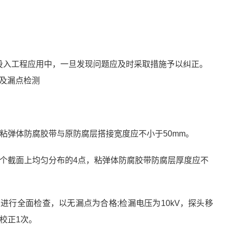
入工程应用中，一旦发现问题应及时采取措施予以纠正。
及漏点检测
；粘弹体防腐胶
带与原防腐层搭接宽度应不小于
50mm。
一个截面上均匀分布的4点，粘弹体防腐胶
带防腐层厚度应不
层进行全面检查，以无漏点为合格
;检漏电压为10kV，探头移
h校正1次。