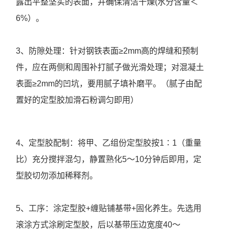
露出平整坚实的表面，并确保清洁干燥(水分含量＜
6%）。
3、防隙处理：针对钢铁表面≥2mm高的焊缝和预制
件，应在两侧和周围补打腻子做光滑处理；对混凝土
表面≥2mm的凹坑，要用腻子填补磨平。（腻子由配
置好的定型胶加滑石粉调匀即用）
4、定型胶配制：将甲、乙组份定型胶按1∶1（重量
比）充分搅拌混匀，静置熟化5～10分钟后即用，定
型胶切勿添加稀释剂。
5、工序：涂定型胶+缠贴铺基带+固化养生。先选用
滚涂方式涂刷定型胶，后以基带压边宽度40～