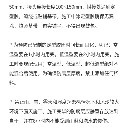
50mm，接头连接长度100~150mm，搭接处涂刷定
型胶，缠绕或贴铺基带。施工中涂定型胶确保无漏
涂，拉紧基带，包实铺平，不得出现鼓包。
* 为预防已配制的定型胶因时间长而固化，切记：常
溫型要在1小时内用完，低溫型要在2小时内用完，施
工时要现配现用；常溫型、低溫型、超低溫型绝对不
能混合后使用。为确保防腐层厚度，禁止添加任何稀
料。
* 禁止雨、雪、雾天和湿度＞85%情况下和风沙较大
环境下露天施工。施工完毕的防腐层应静置存放达到
自干，并在8小时内不能受到雨淋和泡水的侵伤。